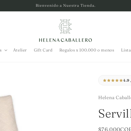
Bienvenido a Nuestra Tienda.
s
Atelier
Gift Card
Regalos x 100.000 o menos
List
4.9 
Helena Caball
Servil
Precio
$76.000CO