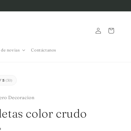
Iniciar
Carrito
sesión
a de novias
Contáctanos
/ 5
(30)
ero Decoracion
letas color crudo
P