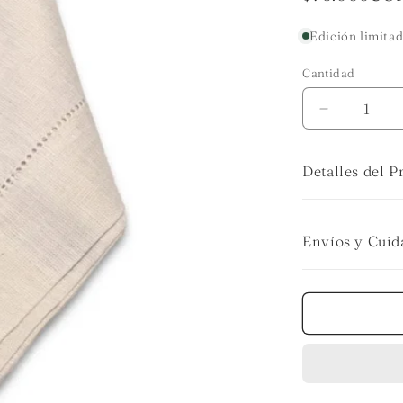
habitual
Edición limita
Cantidad
Cantidad
Reducir
cantidad
para
Detalles del P
Servilletas
color
crudo
Envíos y Cuid