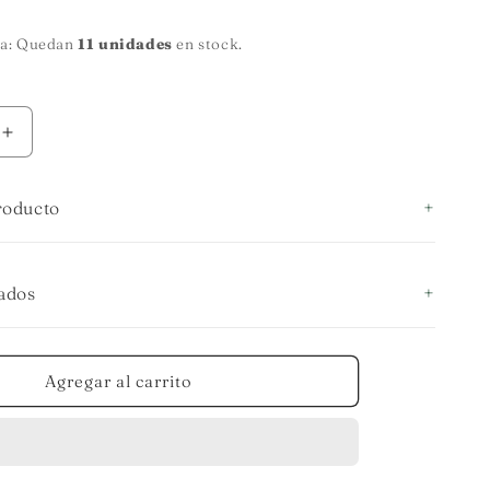
da: Quedan
11 unidades
en stock.
Aumentar
cantidad
para
roducto
Servilletas
color
crudo
ados
Agregar al carrito