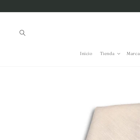
Ir
directamente
al contenido
Inicio
Tienda
Marca
Ir
directamente
a la
información
del producto