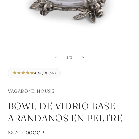
Abrir
elemento
multimedia
A
1
en
de
1
/
2
una
ventana
modal
4.9 / 5
(28)
VAGABOND HOUSE
BOWL DE VIDRIO BASE
ARANDANOS EN PELTRE
Precio
$220.000COP