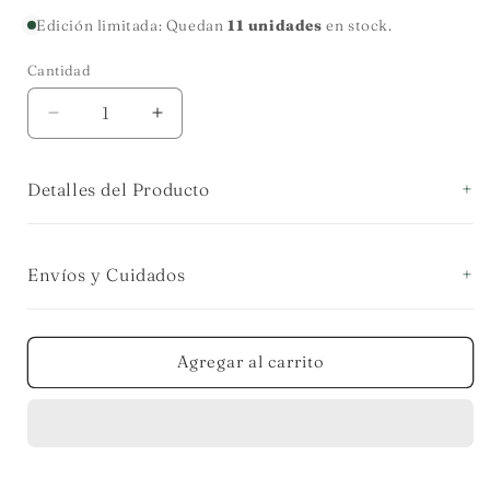
habitual
Edición limitada: Quedan
11 unidades
en stock.
Cantidad
Cantidad
Reducir
Aumentar
cantidad
cantidad
para
para
Detalles del Producto
BOWL
BOWL
DE
DE
VIDRIO
VIDRIO
BASE
BASE
Envíos y Cuidados
ARANDANOS
ARANDANOS
EN
EN
PELTRE
PELTRE
Agregar al carrito