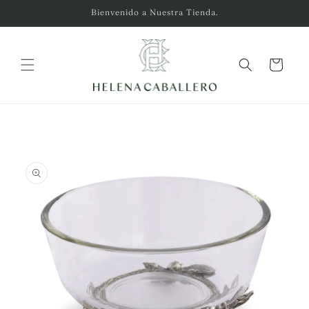
Ir
Bienvenido a Nuestra Tienda.
directamente
al contenido
Carrito
Ir
directamente
a la
información
del producto