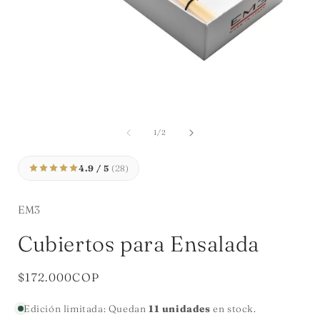
Abrir
A
elemento
multimedia
de
1
/
2
1
en
una
4.9 / 5
(28)
ventana
modal
EM3
Cubiertos para Ensalada
Precio
$172.000COP
habitual
Edición limitada: Quedan
11 unidades
en stock.