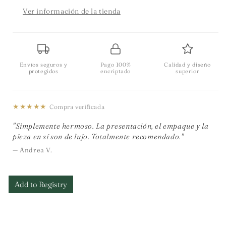
Ver información de la tienda
Envíos seguros y
Pago 100%
Calidad y diseño
protegidos
encriptado
superior
★★★★★
Compra verificada
"Simplemente hermoso. La presentación, el empaque y la
pieza en sí son de lujo. Totalmente recomendado."
— Andrea V.
Add to Registry