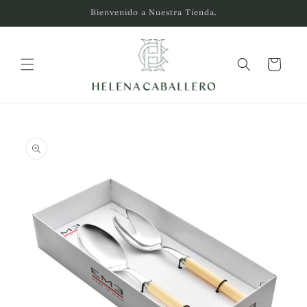
Ir
Bienvenido a Nuestra Tienda.
directamente
al contenido
Carrito
Ir
directamente
a la
información
del producto