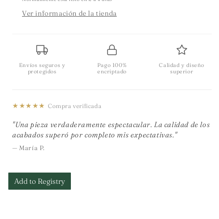
Ver información de la tienda
Envíos seguros y
Pago 100%
Calidad y diseño
protegidos
encriptado
superior
★★★★★
Compra verificada
"Una pieza verdaderamente espectacular. La calidad de los
acabados superó por completo mis expectativas."
— María P.
Add to Registry