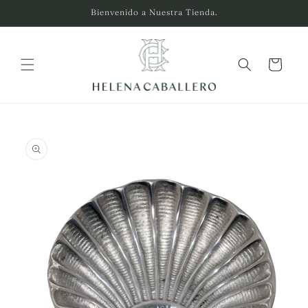
Ir
Bienvenido a Nuestra Tienda.
directamente
al contenido
Carrito
Ir
directamente
a la
información
del producto