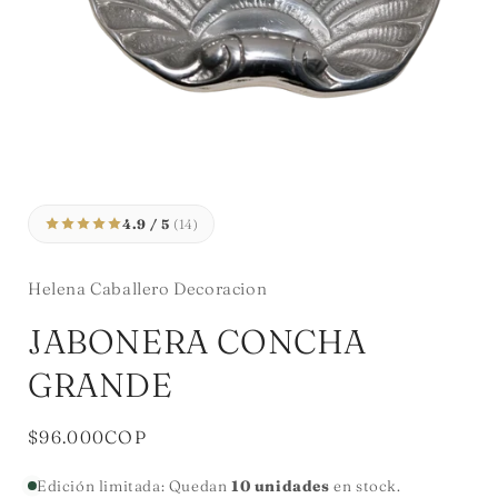
Abrir
elemento
multimedia
4.9 / 5
(14)
1
en
una
ventana
Helena Caballero Decoracion
modal
JABONERA CONCHA
GRANDE
Precio
$96.000COP
habitual
Edición limitada: Quedan
10 unidades
en stock.