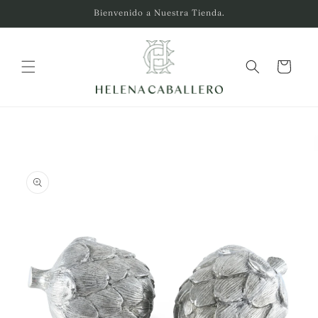
Ir
Bienvenido a Nuestra Tienda.
directamente
al contenido
Carrito
Ir
directamente
a la
información
del producto