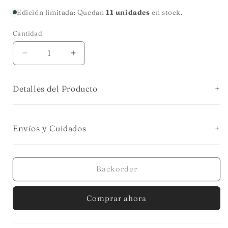
habitual
Edición limitada: Quedan
11 unidades
en stock.
Cantidad
Cantidad
Reducir
Aumentar
cantidad
cantidad
para
para
Detalles del Producto
SAL/PIMENTERO
SAL/PIMENTERO
ALCACHOFA
ALCACHOFA
Envíos y Cuidados
Backorder
Comprar ahora