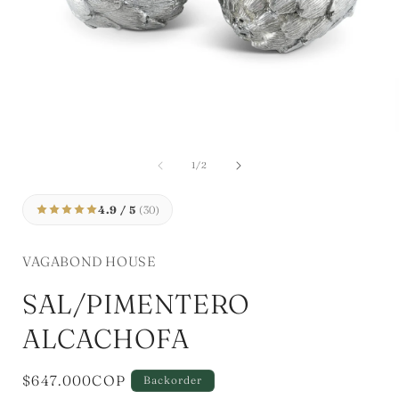
Abrir
elemento
multimedia
A
1
en
de
1
/
2
una
ventana
modal
4.9 / 5
(30)
VAGABOND HOUSE
SAL/PIMENTERO
ALCACHOFA
Precio
$647.000COP
Backorder