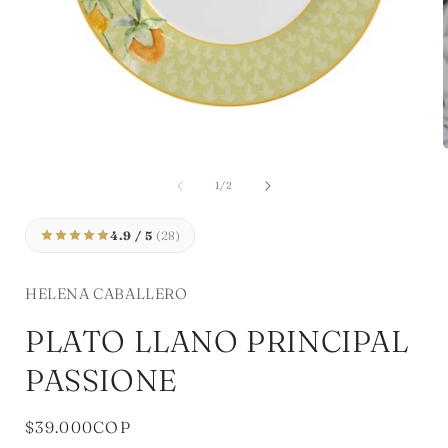
Abrir
A
elemento
multimedia
de
1
/
2
1
en
una
4.9 / 5
(28)
ventana
modal
HELENA CABALLERO
PLATO LLANO PRINCIPAL
PASSIONE
Precio
$39.000COP