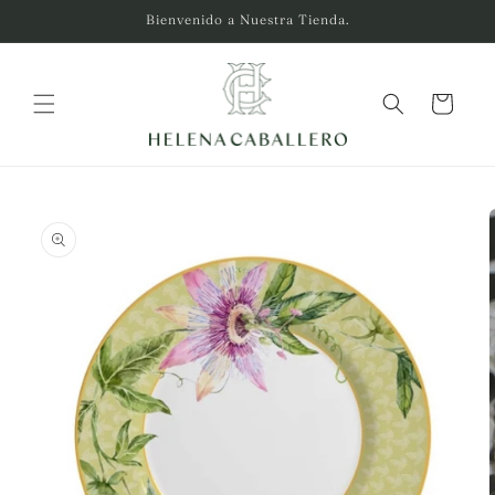
Ir
Bienvenido a Nuestra Tienda.
directamente
al contenido
Carrito
Ir
directamente
a la
información
del producto