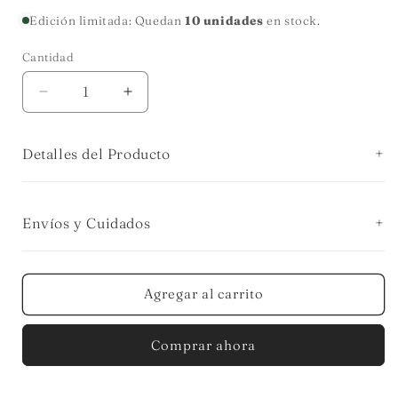
habitual
Edición limitada: Quedan
10 unidades
en stock.
Cantidad
Cantidad
Reducir
Aumentar
cantidad
cantidad
para
para
Detalles del Producto
PLATO
PLATO
LLANO
LLANO
PRINCIPAL
PRINCIPAL
PASSIONE
PASSIONE
Envíos y Cuidados
Agregar al carrito
Comprar ahora