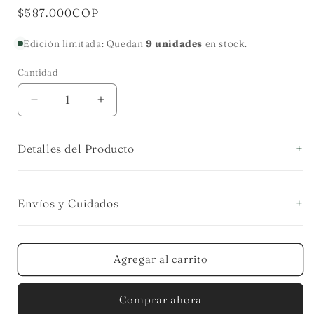
Precio
$587.000COP
habitual
Edición limitada: Quedan
9 unidades
en stock.
Cantidad
Cantidad
Reducir
Aumentar
cantidad
cantidad
para
para
Detalles del Producto
SALERO
SALERO
Y
Y
PIMENTERO
PIMENTERO
PERA
PERA
Envíos y Cuidados
EN
EN
PORCELANA
PORCELANA
Y
Y
PELTRE
PELTRE
Agregar al carrito
Comprar ahora