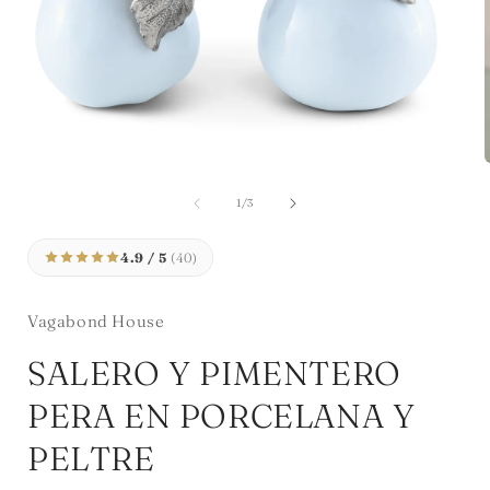
Abrir
A
elemento
multimedia
de
1
/
3
1
en
una
4.9 / 5
(40)
ventana
modal
Vagabond House
SALERO Y PIMENTERO
PERA EN PORCELANA Y
PELTRE