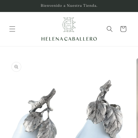
Ir
Bienvenido a Nuestra Tienda.
directamente
al contenido
Carrito
Ir
directamente
a la
información
del producto