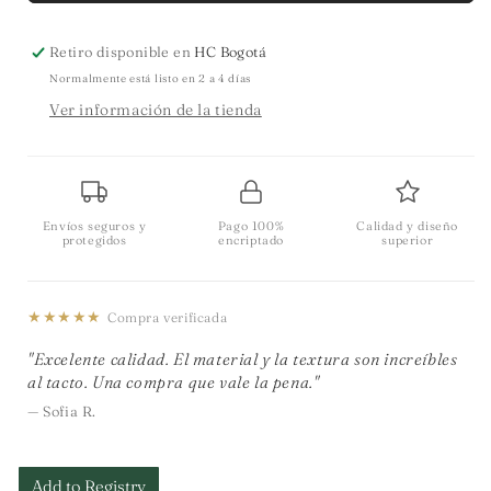
Retiro disponible en
HC Bogotá
Normalmente está listo en 2 a 4 días
Ver información de la tienda
Envíos seguros y
Pago 100%
Calidad y diseño
protegidos
encriptado
superior
★★★★★
Compra verificada
"Excelente calidad. El material y la textura son increíbles
al tacto. Una compra que vale la pena."
— Sofia R.
Add to Registry