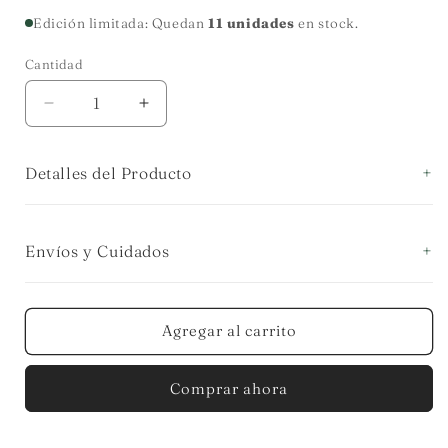
habitual
Edición limitada: Quedan
11 unidades
en stock.
Cantidad
Cantidad
Reducir
Aumentar
cantidad
cantidad
para
para
Detalles del Producto
SET
SET
X2
X2
PORTAVELAS
PORTAVELAS
TULIPÁN
TULIPÁN
Envíos y Cuidados
METÁLICO
METÁLICO
ROSA
ROSA
Agregar al carrito
Comprar ahora