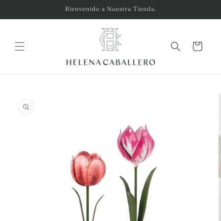
Ir
Bienvenido a Nuestra Tienda.
directamente
al contenido
Carrito
Ir
directamente
a la
información
del producto