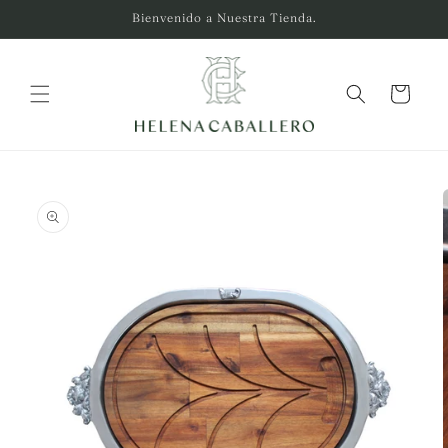
Ir
Bienvenido a Nuestra Tienda.
directamente
al contenido
Carrito
Ir
directamente
a la
información
del producto