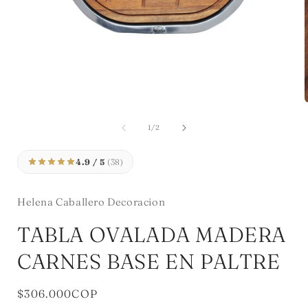
Abrir
A
elemento
multimedia
de
1
/
2
1
en
una
4.9 / 5
(38)
ventana
modal
Helena Caballero Decoracion
TABLA OVALADA MADERA
CARNES BASE EN PALTRE
Precio
$306.000COP